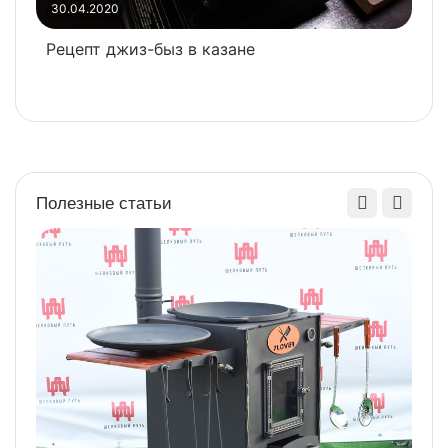
3
30.04.2020
Р
Рецепт джиз-быз в казане
ч
Полезные статьи