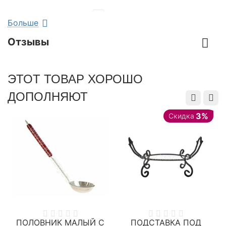
Наружный диаметр
30
Больше
казана, см
Отзывы
Подходит для
керамической плиты
уличной печи/очага
ЭТОТ ТОВАР ХОРОШО
электрической плиты
ДОПОЛНЯЮТ
газовой плиты
3%
Скидка
С крышкой
Да
сковородой
Толщина стенок
6
казана, мм
Объем, л.
4.5
ПОЛОВНИК МАЛЫЙ С
ПОДСТАВКА ПОД