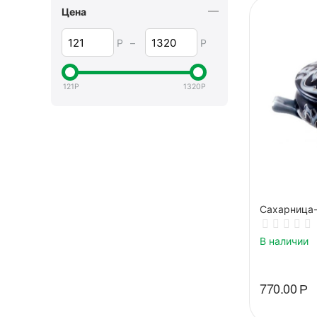
Цена
Р
–
Р
121
Р
1320
Р
Сахарница-
В наличии
770.00
Р