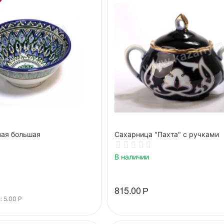
чая большая
Сахарница "Пахта" с ручками
В наличии
815.00
Р
: 
5.00
Р