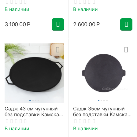
ручками 45см
ручками 40см
Гардарика
Гардарика
В наличии
В наличии
3 100.00
Р
2 600.00
Р
Садж 43 см чугунный
Садж 35см чугунный
без подставки Камская
без подставки Камская
Посуда
Посуда
В наличии
В наличии