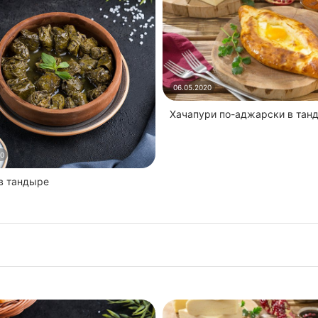
06.05.2020
Хачапури по-аджарски в тан
20
 в тандыре