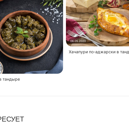
06.05.2020
Хачапури по-аджарски в тан
20
 в тандыре
РЕСУЕТ