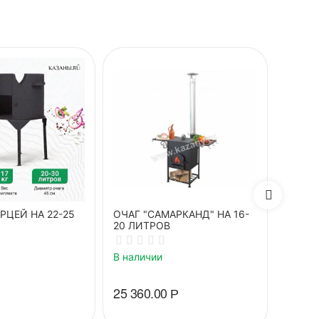
14
%
СКИДК
РЦЕЙ НА 22-25
ОЧАГ "САМАРКАНД" НА 16-
ОЧАГ 
20 ЛИТРОВ
ТРУБ
В наличии
В нали
5 400
25 360.00
Р
6 300.
Вы экон