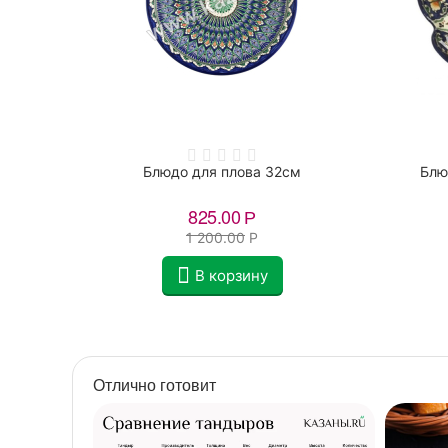
чневое
Блюдо для плова 32см
Блю
825.00
Р
1 200.00
Р
В корзину
Отлично готовит