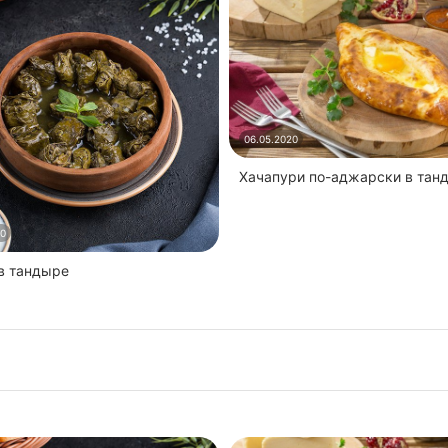
06.05.2020
Хачапури по-аджарски в тан
20
 в тандыре