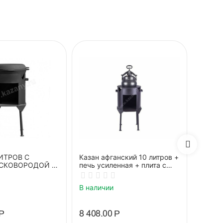
ЛИТРОВ С
Казан афганский 10 литров +
Казан 
СКОВОРОДОЙ +
печь усиленная + плита с
печь у
кольцами
кольц
В наличии
В нали
Р
8 408.00
Р
7 741