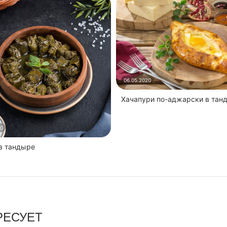
06.05.2020
Хачапури по-аджарски в тан
20
 в тандыре
РЕСУЕТ