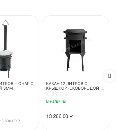
ИТРОВ + ОЧАГ С
КАЗАН 12 ЛИТРОВ С
Казан 
Й 3ММ
КРЫШКОЙ-СКОВОРОДОЙ +
печь у
ПЕЧЬ 3ММ
кольц
В наличии
В нали
13 266.00
Р
8 408
 
3 800.00
Р