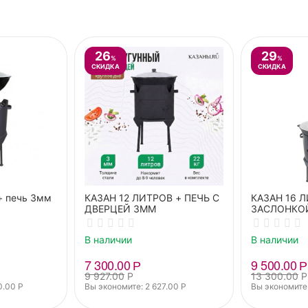
26
29
%
%
СКИДКА
СКИДКА
 + печь 3мм
КАЗАН 12 ЛИТРОВ + ПЕЧЬ С
КАЗАН 16 Л
ДВЕРЦЕЙ 3ММ
ЗАСЛОНКО
В наличии
В наличии
7 300.00
Р
9 500.00
Р
9 927.00
Р
13 300.00
Р
0.00
Р
Вы экономите: 
2 627.00
Р
Вы экономите: