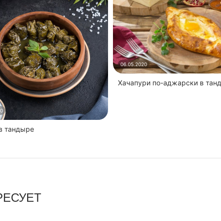
06.05.2020
Хачапури по-аджарски в тан
20
 в тандыре
РЕСУЕТ