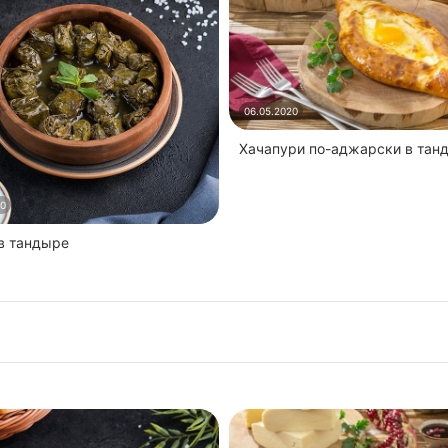
06.05.2020
Хачапури по-аджарски в тан
20
 в тандыре