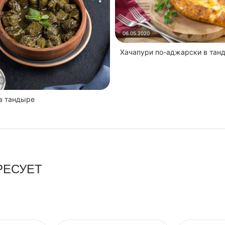
06.05.2020
Хачапури по-аджарски в тан
20
 в тандыре
РЕСУЕТ