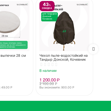
43
%
СКИДКА
 выпечки 28 см
Чехол пыле-водостойкий на
Стойка
Тандыр Донской, Кочевник
крышк
В наличии
В нали
1 200.00
Р
4 125
2 100.00
Р
 
49.00
Р
Вы экономите: 
900.00
Р