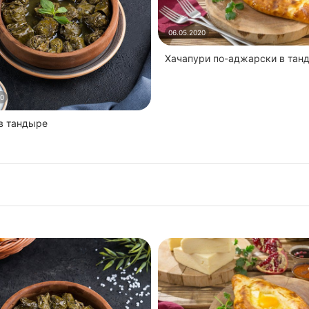
06.05.2020
Хачапури по-аджарски в тан
20
 в тандыре