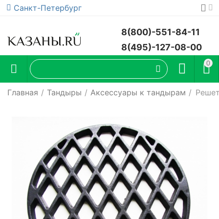
Санкт-Петербург
8(800)-551-84-11
8(495)-127-08-00
0
Главная
/
Тандыры
/
Аксессуары к тандырам
/
Решет