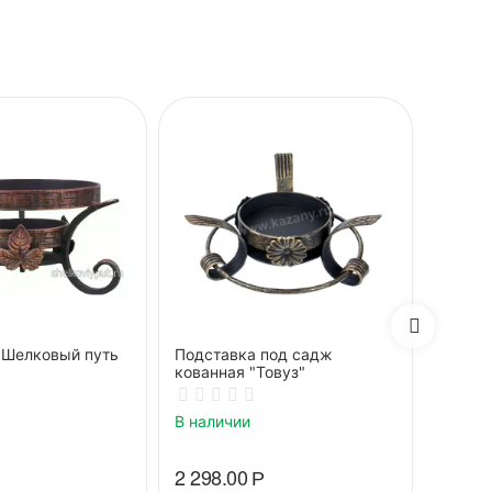
"Шелковый путь
Подставка под садж
Подст
кованная "Товуз"
декор"
В наличии
В нали
2 298.00
Р
2 817