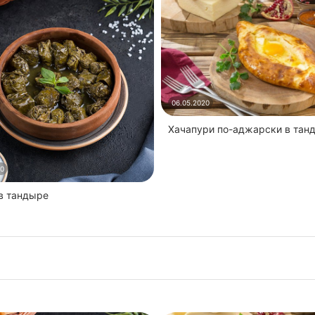
06.05.2020
Хачапури по-аджарски в тан
20
 в тандыре