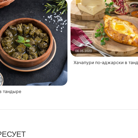
06.05.2020
Хачапури по-аджарски в тан
20
 в тандыре
РЕСУЕТ