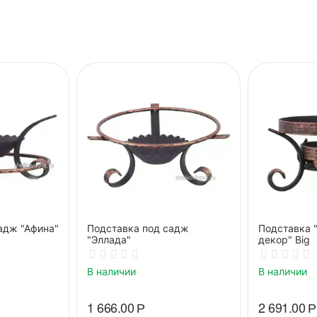
адж "Афина"
Подставка под садж
Подставка 
"Эллада"
декор" Big
В наличии
В наличии
1 666.00
Р
2 691.00
Р