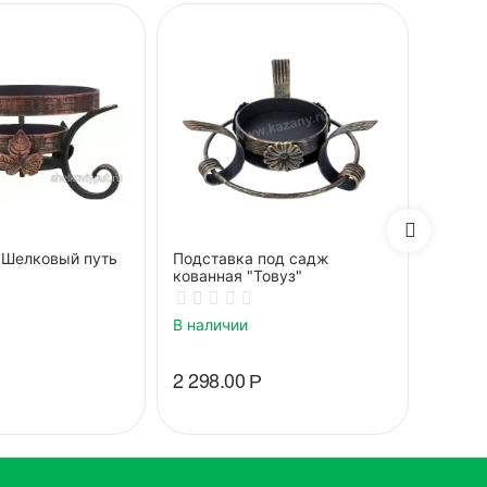
"Шелковый путь
Подставка под садж
Подст
кованная "Товуз"
декор"
В наличии
В нали
2 298.00
Р
2 817