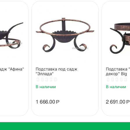
адж "Афина"
Подставка под садж
Подставка 
"Эллада"
декор" Big
В наличии
В наличии
1 666.00
Р
2 691.00
Р