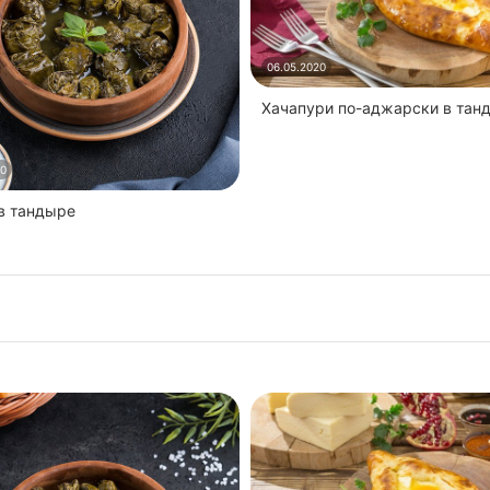
06.05.2020
Хачапури по-аджарски в тан
20
 в тандыре