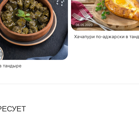
06.05.2020
Хачапури по-аджарски в тан
20
 в тандыре
РЕСУЕТ