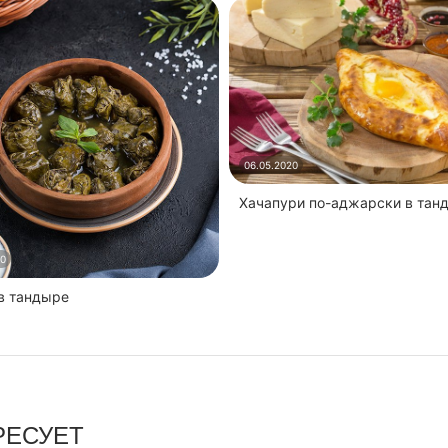
06.05.2020
Хачапури по-аджарски в тан
20
 в тандыре
РЕСУЕТ