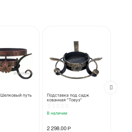
"Шелковый путь
Подставка под садж
Подст
кованная "Товуз"
декор"
В наличии
В нали
2 298.00
Р
2 817