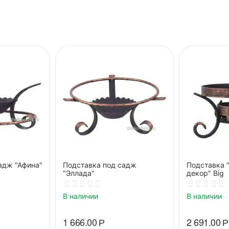
адж "Афина"
Подставка под садж
Подставка 
"Эллада"
декор" Big
В наличии
В наличии
1 666.00
Р
2 691.00
Р