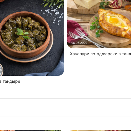
06.05.2020
Хачапури по-аджарски в тан
20
 в тандыре