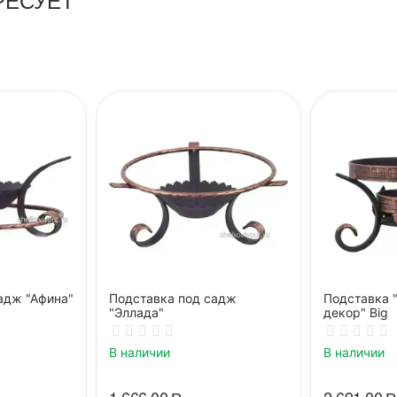
адж "Афина"
Подставка под садж
Подставка 
"Эллада"
декор" Big
В наличии
В наличии
1 666.00
Р
2 691.00
Р