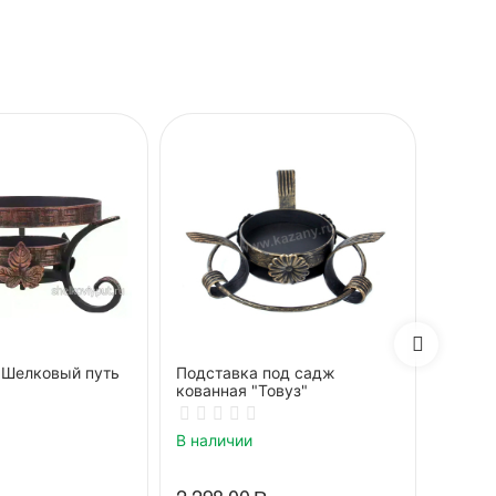
"Шелковый путь
Подставка под садж
Подст
кованная "Товуз"
декор"
В наличии
В нали
2 298.00
Р
2 817