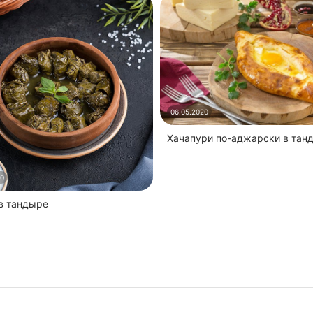
06.05.2020
Хачапури по-аджарски в тан
20
 в тандыре