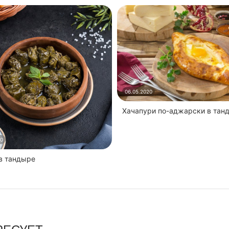
06.05.2020
Хачапури по-аджарски в тан
20
 в тандыре
РЕСУЕТ