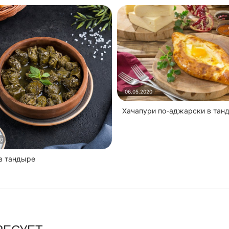
06.05.2020
Хачапури по-аджарски в тан
20
 в тандыре
РЕСУЕТ