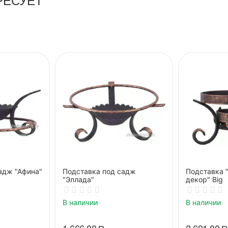
адж "Афина"
Подставка под садж
Подставка 
"Эллада"
декор" Big
В наличии
В наличии
1 666.00
Р
2 691.00
Р