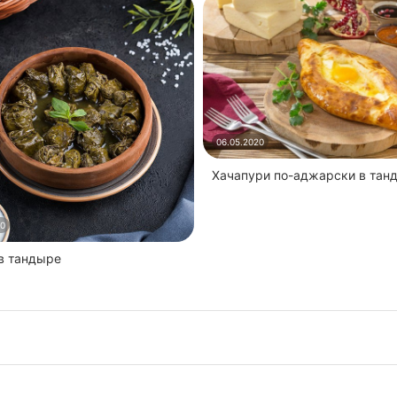
06.05.2020
Хачапури по-аджарски в тан
20
 в тандыре