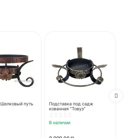
"Шелковый путь
Подставка под садж
Подст
кованная "Товуз"
декор"
В наличии
В нали
2 298.00
Р
2 817