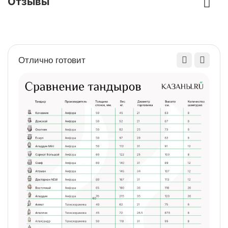
Отзывы
Толщина стали, мм
3 или 5
Основные характеристики
Отлично готовит
Высота, мм
2350
Длина, мм
1770
Ширина, мм
1150
Вес,кг
120
Найти похожие