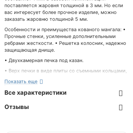
поставляется жаровня толщиной в 3 мм. Но если
вас интересует более прочное изделие, можно
заказать жаровню толщиной 5 мм.
Особенности и преимущества кованого мангала: •
Прочные стенки, усиленные дополнительными
ребрами жесткости. • Решетка колосник, надежно
защищающая днище.
• Двухкамерная печка под казан.
• Верх печки в виде плиты со съемными кольцами,
что позволяет использовать различные казаны
Показать еще
объемом до 8 литров.
Все характеристики
Наличие колосника обеспечивает лучшее горение
дров за счет того, что воздух проходит вдоль дна
Отзывы
жаровни между прутьями. Такая конструкция
значительно упрощает приготовление блюд, но и
продлевает срок службы мангала. Мангал “Монако”
отличается не только надежностью и