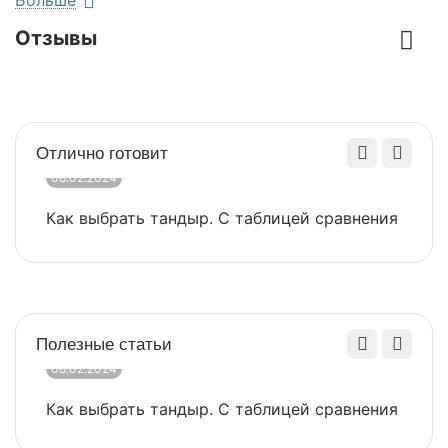
Толщина стали, мм
3
Отзывы
Основные характеристики
Высота, мм
900
Отлично готовит
Длина, мм
1090
08.02.2024
0
Ширина, мм
410
Как выбрать тандыр. С таблицей сравнения
​
Вес,кг
32,4
Найти похожие
Полезные статьи
08.02.2024
0
Как выбрать тандыр. С таблицей сравнения
​