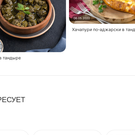
06.05.2020
Хачапури по-аджарски в тан
20
 в тандыре
РЕСУЕТ