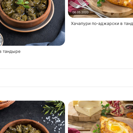
06.05.2020
Хачапури по-аджарски в тан
20
 в тандыре