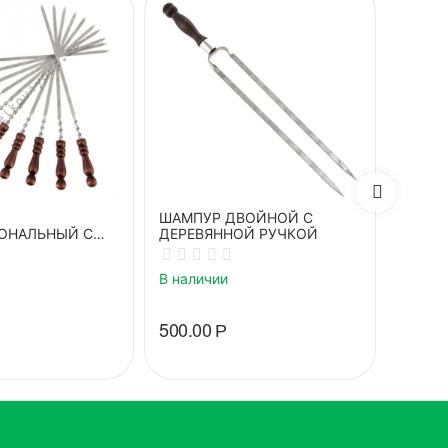
ШАМПУР ДВОЙНОЙ С
Плита 
ОНАЛЬНЫЙ С
ДЕРЕВЯННОЙ РУЧКОЙ
для п
ОЙ РУЧКОЙ
В наличии
В нали
500.00
Р
4 540