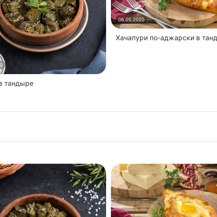
06.05.2020
Хачапури по-аджарски в тан
20
 в тандыре