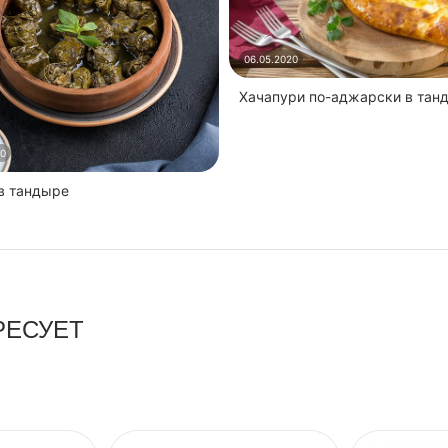
06.05.2020
Хачапури по-аджарски в тан
20
 в тандыре
РЕСУЕТ