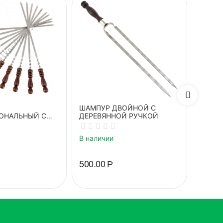
ШАМПУР ДВОЙНОЙ С
Плита 
ОНАЛЬНЫЙ С
ДЕРЕВЯННОЙ РУЧКОЙ
для п
ОЙ РУЧКОЙ
В наличии
В нали
500.00
Р
4 540