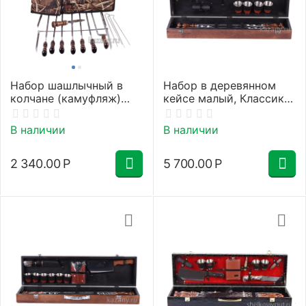
Набор шашлычный в
Набор в деревянном
колчане (камуфляж)
кейсе малый, Классика
эконом, 6 шампуров с
№1-2, полный
дер., лакиров., ручкой
В наличии
В наличии
"ШАР малый" + вилка
2 340.00
Р
5 700.00
Р