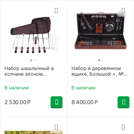
Набор шашлычный в
Набор в деревянном
колчане эконом
ящике, Большой +, №4-
(однотонный) с 6
2, полный
шампурами нерж, с
В наличии
В наличии
дер., лакиров ручкой
"ШАР малый"
2 530.00
Р
8 400.00
Р