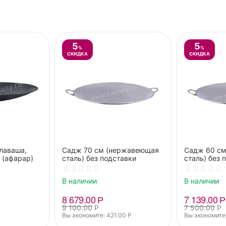
5
5
%
%
СКИДКА
СКИДКА
лаваша,
Садж 70 см (нержавеющая
Садж 60 с
 (афарар)
сталь) без подставки
сталь) без 
В наличии
В наличии
8 679.00
Р
7 139.00
Р
9 100.00
Р
7 500.00
Р
Вы экономите: 
421.00
Р
Вы экономите: