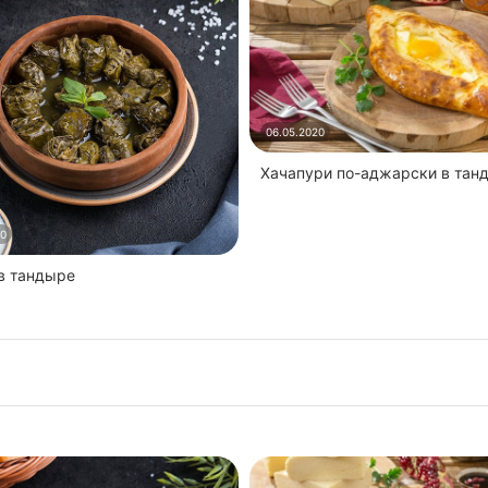
06.05.2020
Хачапури по-аджарски в тан
20
 в тандыре