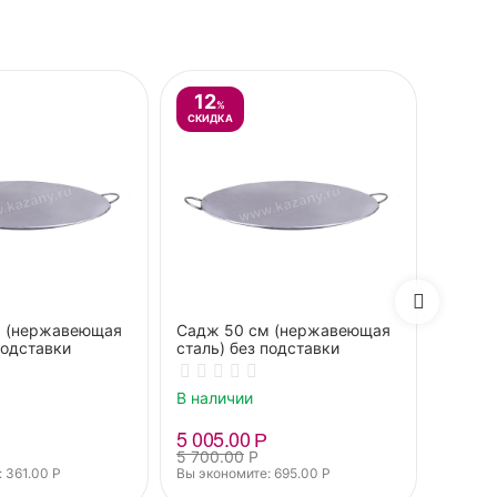
12
%
СКИДКА
м (нержавеющая
Садж 50 см (нержавеющая
Садж 4
подставки
сталь) без подставки
подст
В наличии
В нали
5 005.00
Р
7 310
5 700.00
Р
 
361.00
Р
Вы экономите: 
695.00
Р