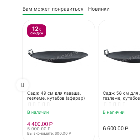
Вам может понравиться
Новинки
12
%
СКИДКА
Садж 49 см для лаваша,
Садж 58 см для 
гезлеме, кутабов (афарар)
гезлеме, кутабов
В наличии
В наличии
4 400.00
Р
6 600.00
Р
5 000.00
Р
Вы экономите: 
600.00
Р