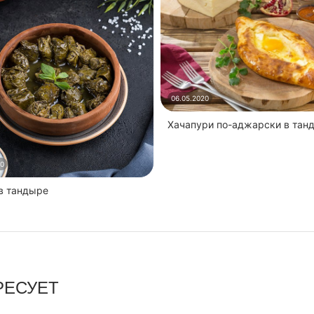
06.05.2020
Хачапури по-аджарски в тан
20
 в тандыре
РЕСУЕТ