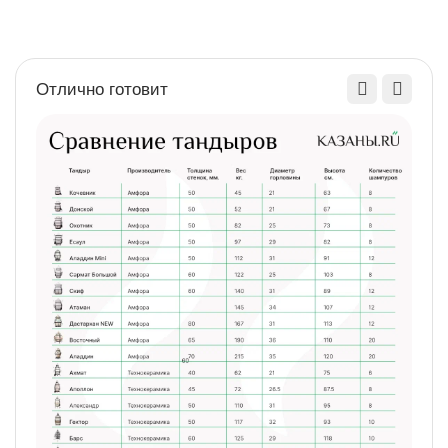
Высота, мм
2500
Отлично готовит
Длина, мм
1400
Ширина, мм
480
Вес,кг
70
Найти похожие