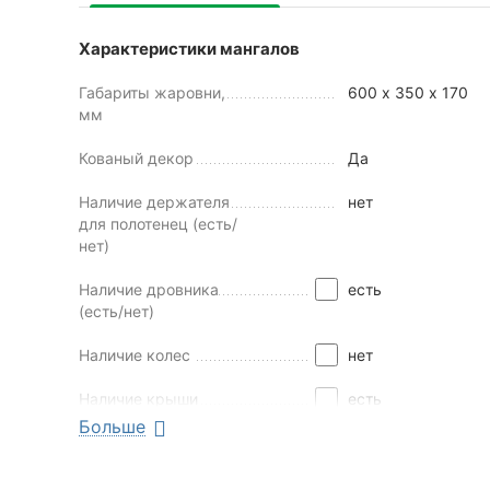
Характеристики мангалов
Габариты жаровни,
600 х 350 х 170
мм
Кованый декор
Да
Наличие держателя
нет
для полотенец (есть/
нет)
Наличие дровника
есть
(есть/нет)
Наличие колес
нет
Наличие крыши
есть
Больше
Наличие полочки
есть
(есть/нет)