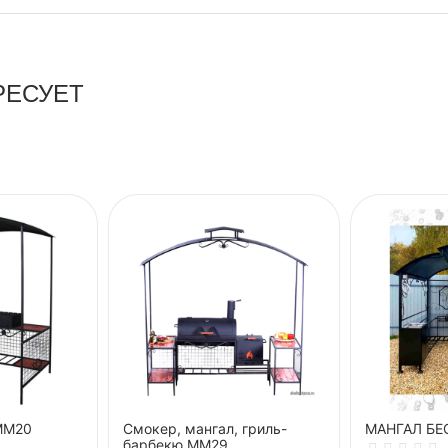
РЕСУЕТ
ММ20
Смокер, мангал, гриль-
МАНГАЛ БЕ
барбекю ММ29