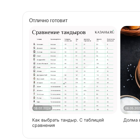
Объем, м3
1,6
Разборный
да
Отлично готовит
Размеры ДхШхВ, см
106х146,5х243
С печью под казан
нет
Найти похожие
08.02.2024
06.05.20
Как выбрать тандыр. С таблицей
​Долма
сравнения