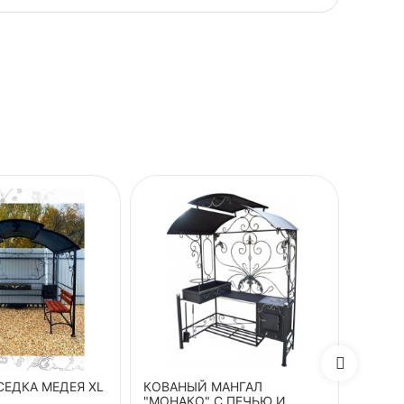
СЕДКА МЕДЕЯ XL
КОВАНЫЙ МАНГАЛ
МАНГА
"МОНАКО" С ПЕЧЬЮ И