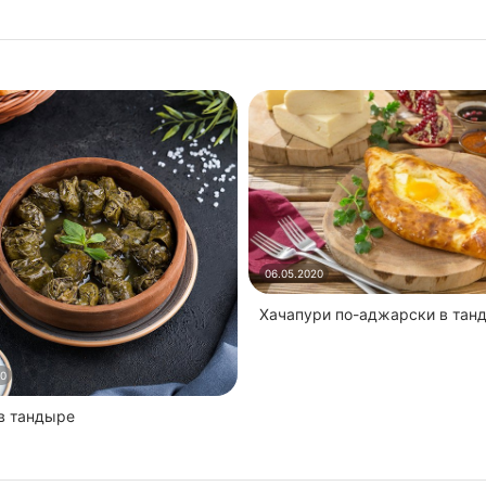
06.05.2020
Хачапури по-аджарски в тан
20
 в тандыре