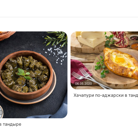
06.05.2020
Хачапури по-аджарски в тан
20
 в тандыре