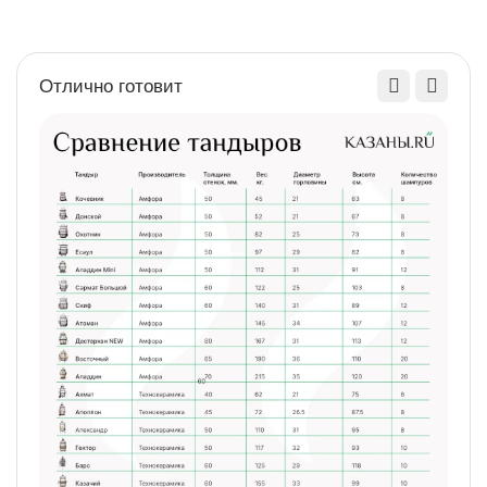
для полотенец (есть/
нет)
Отлично готовит
Наличие дровника
есть
(есть/нет)
Наличие колес
нет
Наличие крыши
Нет
Наличие полочки
есть
(есть/нет)
Объем, м3
1,3
Разборный
да
Размеры ДхШхВ, см
113х200х90