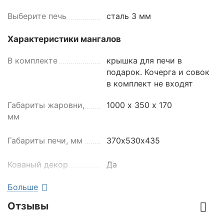
Выберите печь
сталь 3 мм
Характеристики мангалов
В комплекте
крышка для печи в
подарок. Кочерга и совок
в комплект не входят
Габариты жаровни,
1000 х 350 х 170
мм
Габариты печи, мм
370х530х435
Кованый декор
Да
Больше
Комплектация
без доп.оборудования
мангала
Отзывы
Наличие держателя
нет