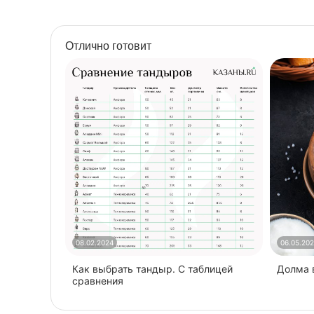
Наличие полочки
есть
(есть/нет)
Отлично готовит
Разборный
да
С печью под казан
нет
Найти похожие
08.02.2024
06.05.20
Как выбрать тандыр. С таблицей
​Долма
сравнения