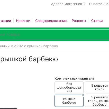
Адреса магазинов
О магазине
-акции
Новинки
Спецпредложение
Рецепты
Статьи
ачный ММ22М с крышкой барбекю
крышкой барбекю
Комплектация мангала:
без
5 решеток
доп.оборудова
гриль
ния
5 решеток
крышка
гриль, крыш
барбекю
барбекю