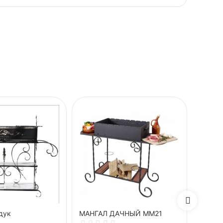
дук
МАНГАЛ ДАЧНЫЙ ММ21
Манга