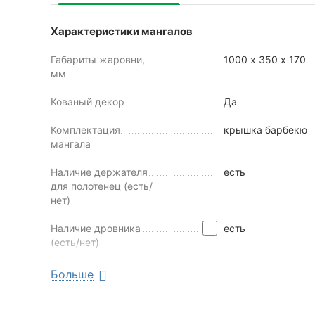
Характеристики мангалов
Габариты жаровни,
1000 х 350 х 170
мм
Кованый декор
Да
Комплектация
крышка барбекю
мангала
Наличие держателя
есть
для полотенец (есть/
нет)
Наличие дровника
есть
(есть/нет)
Наличие колес
есть
Больше
Наличие крыши
Нет