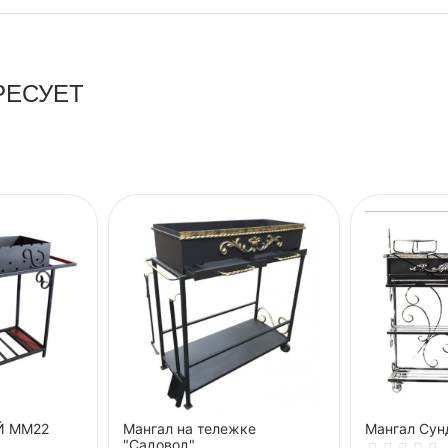
РЕСУЕТ
Й ММ22
Мангал на тележке
Мангал Сун
"Садовод"