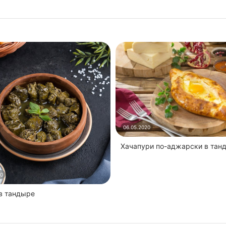
06.05.2020
Хачапури по-аджарски в тан
20
 в тандыре