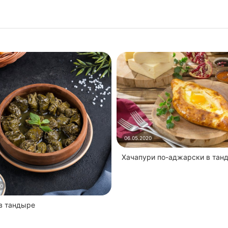
06.05.2020
Хачапури по-аджарски в тан
20
 в тандыре