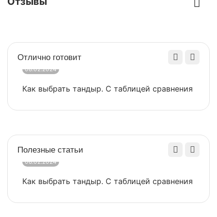
Отзывы
Назначение
Нож Сантоку
Производитель
Samura
Размер упаковки (см)
34,3x7,9x4,4
Отлично готовит
08.02.2024
0
Серия
ALFA
Как выбрать тандыр. С таблицей сравнения
​
Твердость лезвия
60
(HRC)
Полезные статьи
08.02.2024
0
Как выбрать тандыр. С таблицей сравнения
​